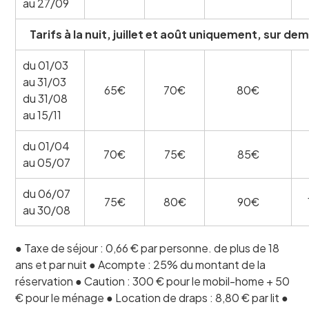
au 27/09
Tarifs à la nuit, juillet et août uniquement, sur d
du 01/03
au 31/03
65€
70€
80€
du 31/08
au 15/11
du 01/04
70€
75€
85€
au 05/07
du 06/07
75€
80€
90€
au 30/08
● Taxe de séjour : 0,66 € par personne. de plus de 18
ans et par nuit ● Acompte : 25% du montant de la
réservation ● Caution : 300 € pour le mobil-home + 50
€ pour le ménage ● Location de draps : 8,80 € par lit ●