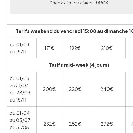
Check-in maximum 18h30
Tarifs weekend du vendredi 15:00 au dimanche 1
du 01/03
171€
192€
210€
au 15/11
Tarifs mid-week (4 jours)
du 01/03
au 31/03
200€
220€
240€
du 28/09
au 15/11
du 01/04
au 05/07
232€
252€
272€
du 31/08