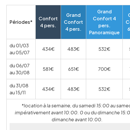
Grand
Grand
Confort
Confort 4
Périodes*
Confort
C
4 pers.
pers.
4 pers.
6
Panoramique
du 01/03
434€
483€
532€
au 05/07
du 06/07
581€
651€
700€
au 30/08
du 31/08
434€
483€
532€
au 15/11
*location à la semaine, du samedi 15:00 au same
impérativement avant 10:00. 0 ou du dimanche 15:
dimanche avant 10:00.