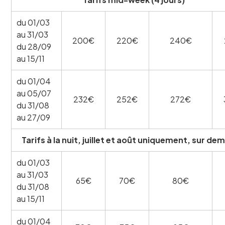
du 01/03
au 31/03
200€
220€
240€
du 28/09
au 15/11
du 01/04
au 05/07
232€
252€
272€
du 31/08
au 27/09
Tarifs à la nuit, juillet et août uniquement, sur d
du 01/03
au 31/03
65€
70€
80€
du 31/08
au 15/11
du 01/04