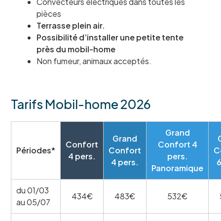
Convecteurs électriques dans toutes les
pièces
Terrasse plein air.
Possibilité d’installer une petite tente
près du mobil-home
Non fumeur, animaux acceptés.
Tarifs Mobil-home 2026
Grand
Grand
Confort
Confort 4
Périodes*
Confort
C
4 pers.
pers.
4 pers.
6
Panoramique
du 01/03
434€
483€
532€
au 05/07