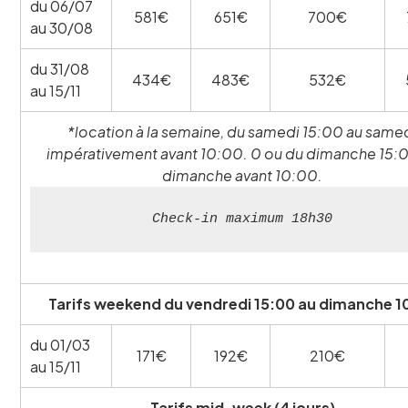
du 06/07
581€
651€
700€
au 30/08
du 31/08
434€
483€
532€
au 15/11
*location à la semaine, du samedi 15:00 au same
impérativement avant 10:00. 0 ou du dimanche 15:
dimanche avant 10:00.
Check-in maximum 18h30
Tarifs weekend du vendredi 15:00 au dimanche 1
du 01/03
171€
192€
210€
au 15/11
Tarifs mid-week (4 jours)