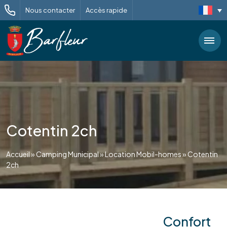
Nous contacter
Accès rapide
Cotentin 2ch
Accueil
»
Camping Municipal
»
Location Mobil-homes
»
Cotentin
2ch
Confort