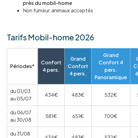
près du mobil-home
Non fumeur, animaux acceptés
Tarifs Mobil-home 2026
Grand
Grand
Confort
Confort 4
Périodes*
Confort
C
4 pers.
pers.
4 pers.
6
Panoramique
du 01/03
434€
483€
532€
au 05/07
du 06/07
581€
651€
700€
au 30/08
du 31/08
434€
483€
532€