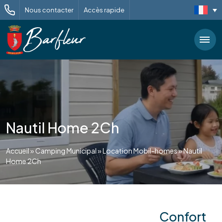
Nous contacter
Accès rapide
Nautil Home 2Ch
Accueil
»
Camping Municipal
»
Location Mobil-homes
»
Nautil
Home 2Ch
Confort