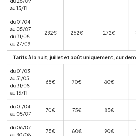
du 28/09
au 15/11
du 01/04
au 05/07
232€
252€
272€
du 31/08
au 27/09
Tarifs à la nuit, juillet et août uniquement, sur d
du 01/03
au 31/03
65€
70€
80€
du 31/08
au 15/11
du 01/04
70€
75€
85€
au 05/07
du 06/07
75€
80€
90€
au 30/08