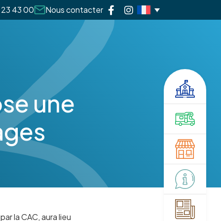
 23 43 00
Nous contacter
ose une
ages
ar la CAC, aura lieu