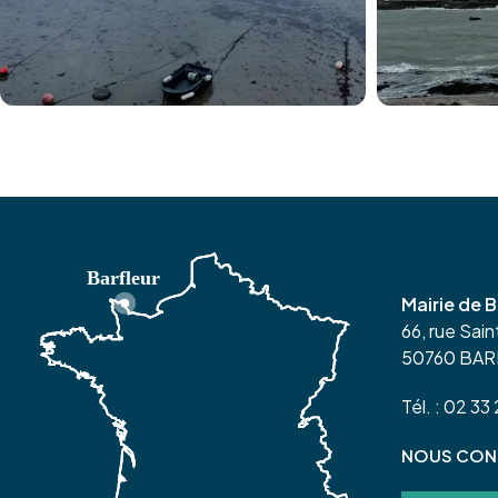
Mairie de B
66, rue Sai
50760 BA
Tél. : 02 33
NOUS CON