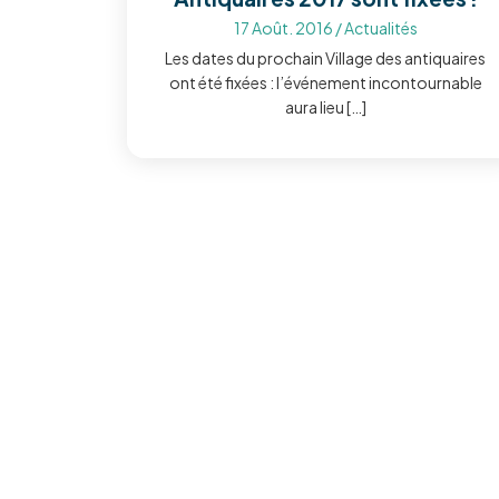
17 Août. 2016
/
Actualités
Les dates du prochain Village des antiquaires
ont été fixées : l’événement incontournable
aura lieu […]