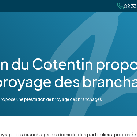
02 33
on du Cotentin prop
 broyage des branch
propose une prestation de broyage des branchages
oyage des branchages au domicile des particuliers, proposée p