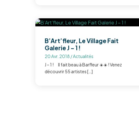
B’Art’fleur, Le Village Fait
Galerie J – 1 !
20 Avr. 2018
/
Actualités
J – 1 ! Il fait beau à Barfleur ☀️☀️ ! Venez
découvrir 55 artistes […]