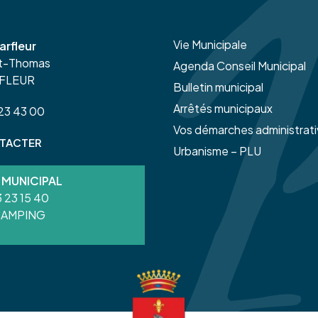
Vie Municipale
arfleur
nt-Thomas
Agenda Conseil Municipal
RFLEUR
Bulletin municipal
Arrêtés municipaux
 23 43 00
Vos démarches administrat
TACTER
Urbanisme – PLU
 MUNICIPAL
 23 15 40
CAMPING