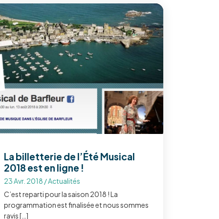
La billetterie de l’Été Musical
2018 est en ligne !
23 Avr. 2018
/
Actualités
C’est reparti pour la saison 2018 ! La
programmation est finalisée et nous sommes
ravis […]