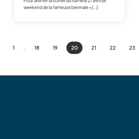
Pour animer la soirée du samedi 21 avril (le
weekend de la fameuse biennale « […]
1
…
18
19
20
21
22
23