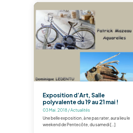
Exposition d’Art, Salle
polyvalente du 19 au 21 mai !
03 Mai. 2018
/
Actualités
Une belle exposition, à ne pas rater, aura lieu le
weekend de Pentecôte, du samedi […]