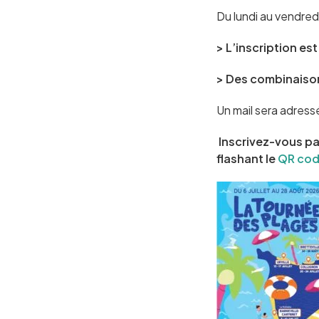
Du lundi au vendredi
> L’inscription es
> Des combinaison
Un mail sera adress
Inscrivez-vous par
flashant le
QR code