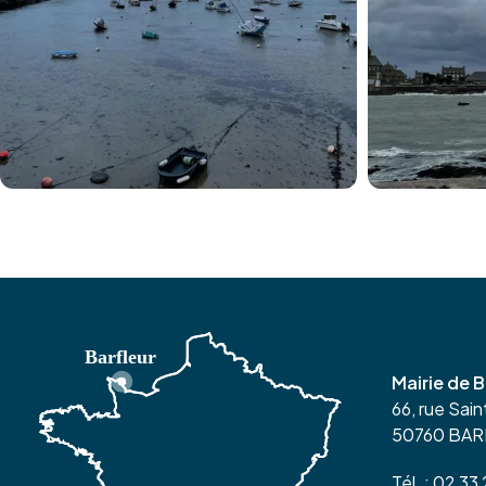
Mairie de B
66, rue Sai
50760 BA
Tél. : 02 33