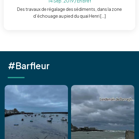
14 Sep. 2019
/
En bref
Des travaux de régalage des sédiments, dans la zone
d’échouage au pied du quai Henri […]
#Barfleur