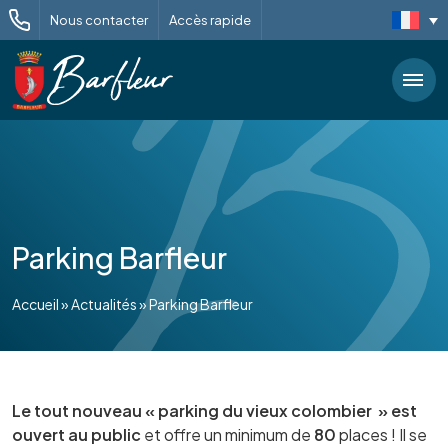
Nous contacter
Accès rapide
Parking Barfleur
Accueil
»
Actualités
»
Parking Barfleur
Le tout nouveau « parking du vieux colombier » est
ouvert au public
et offre un minimum de
80
places ! Il se