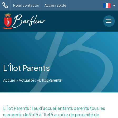
Nous contacter
Accès rapide
L’Îlot Parents
Accueil
»
Actualités
»
L’Îlot Parents
L’Îlot Parents : lieu d’accueil enfants parents tous les
mercredis de 9h15 à 11h45 au pôle de proximité de