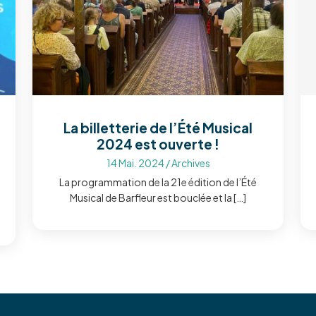
La billetterie de l’Été Musical
2024 est ouverte !
14 Mai. 2024
/
Archives
La programmation de la 21e édition de l’Été
Musical de Barfleur est bouclée et la […]