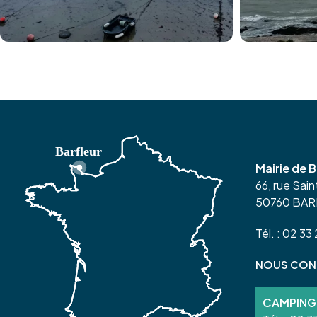
Mairie de B
66, rue Sai
50760 BA
Tél. : 02 33
NOUS CON
CAMPING