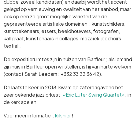
dubbel zoveel kandidaten) en daarbij wordt het accent
gelegd op vernieuwing en kwaliteit van het aanbod, maar
ook op een zo groot mogelijke variëteit van de
gepresenteerde artistieke domeinen : kunstschilders,
kunsttekenaars, etsers, beeldhouwers, fotografen,
kalligraaf, kunstenaars in collages, mozaïek, pochoirs,
textiel…
De expositieruimtes zijn in huizen van Barfleur ; als iemand
zijn huis in Barfleur open wil stellen, is hij van harte welkom
(contact Sarah Leedam : +332 33 22 36 42).
De laatste keer, in 2018, kwam op zaterdagavond het
zeer bekende jazz orkest
«Eric Luter Swing Quartet»
, in
de kerk spelen.
Voor meer informatie :
klik hier
!